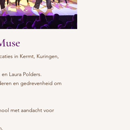
 Muse
aties in Kermt, Kuringen,
 en Laura Polders.
inderen en gedrevenheid om
chool met aandacht voor
n.