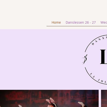
Home
Danslessen 26 - 27
Wed