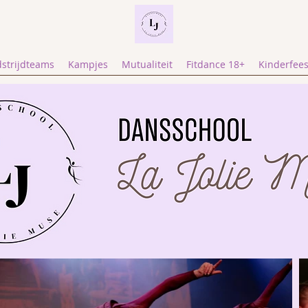
strijdteams
Kampjes
Mutualiteit
Fitdance 18+
Kinderfees