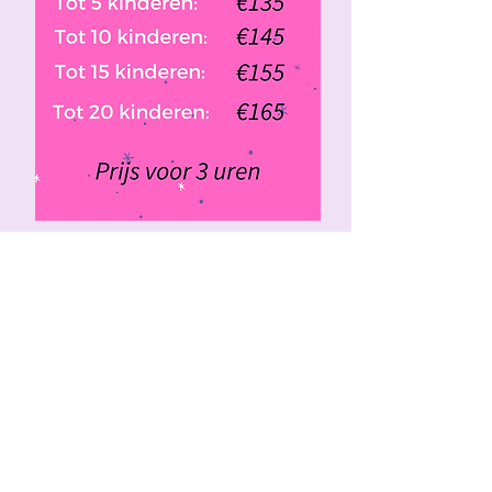
Praktische informatie
Voor de dansworkshop en/of
kinderanimatie komen wij naar jou.
Dit kan bij je thuis zijn of een locatie
die je huurt voor het feest.
De materialen voor
knutselactiviteiten, karaoke, grimeren