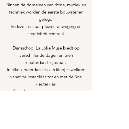
Binnen de domeinen van ritme, muziek en
techniek worden de eerste bouwstenen
gelegd.
In deze les staat plezier, beweging en
creativiteit centraal.
Dansschool La Jolie Muse biedt op
verschillende dagen en uren
kleuterdanslesjes aan.
In elke kleuterdansles zijn kindjes welkom
vanaf de instapklas tot en met de 3de
kleuterklas.
Deze lessen worden gegeven door
gediplomeerde kleuterjuffen met
jarenlange ervaring binnen dansles geven.
Je kleuter is dus zeker in goede handen in
onze danslessen.