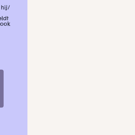
hij/
eldt
 ook