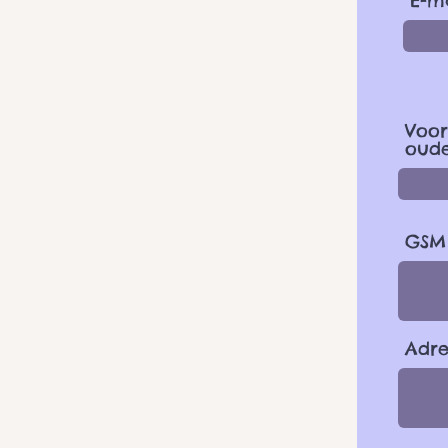
E-m
Voor
oude
GSM 
Adre