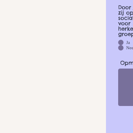
Door 
zij o
socia
voor
herke
groep
Ja
Ne
Opme